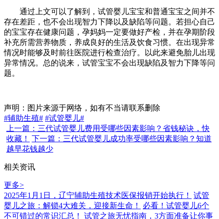
通过上文可以了解到，试管婴儿宝宝和普通宝宝之间并不
存在差距，也不会出现智力下降以及缺陷等问题。若担心自己
的宝宝存在健康问题，孕妈妈一定要做好产检，并在孕期阶段
补充所需营养物质，养成良好的生活及饮食习惯。在出现异常
情况时能够及时前往医院进行检查治疗。以此来避免胎儿出现
异常情况。总的说来，试管宝宝不会出现缺陷及智力下降等问
题。
声明：图片来源于网络，如有不当请联系删除
#辅助生殖#
#试管婴儿#
上一篇：三代试管婴儿费用受哪些因素影响？省钱秘诀，快
收藏！
下一篇：三代试管婴儿成功率受哪些因素影响？知道
越早花钱越少
相关资讯
更多>
2025年1月1日，辽宁辅助生殖技术医保报销开始执行！
试管
婴儿之旅：解锁4大难关，迎接新生命！
必看！试管婴儿6个
不可错过的常识汇总！
试管之旅无忧指南，3方面准备让你事