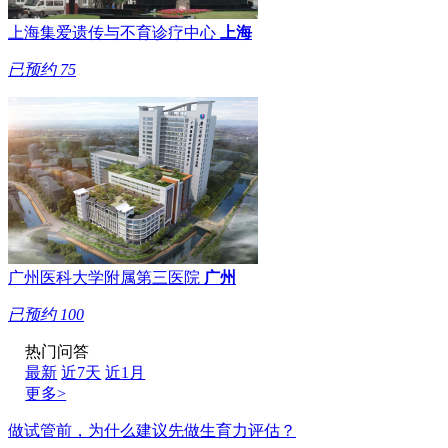
上海集爱遗传与不育诊疗中心
上海
已预约
75
广州医科大学附属第三医院
广州
已预约
100
热门问答
最新
近7天
近1月
更多>
做试管前，为什么建议先做生育力评估？