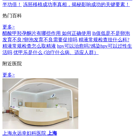
半功倍！
冻胚移植成功率真相，揭秘影响成功的关键要素！
热门百科
更多>
醋酸甲羟孕酮片有哪些作用 如何正确使用
lh值低是不是卵泡
发育不良?卵泡发育不良需要促排吗
精液常规检查挂什么科?
精液常规检查怎么取精液
hpv可以治愈吗?感染hpv可以过性生
活吗
优甲乐是什么 (治疗什么病、适应人群）
附近医院
更多>
上海永远幸妇科医院
上海