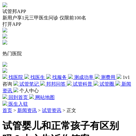
试管邦APP
新用户享1元三甲医生问诊 仅限前100名
打开APP
热门医院
找医院
找医生
找服务
测成功率
测费用
1v1
咨询
试管笔记
邦邦问答
试管科普
试管圈
新闻
资讯
个人中心
回到首页
网站地图
医生入驻
首页
>
新闻资讯
>
试管资讯
>
正文
试管婴儿和正常孩子有区别