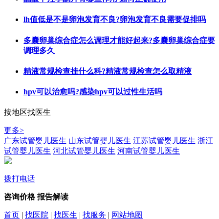
lh值低是不是卵泡发育不良?卵泡发育不良需要促排吗
多囊卵巢综合症怎么调理才能好起来?多囊卵巢综合症要
调理多久
精液常规检查挂什么科?精液常规检查怎么取精液
hpv可以治愈吗?感染hpv可以过性生活吗
按地区找医生
更多>
广东试管婴儿医生
山东试管婴儿医生
江苏试管婴儿医生
浙江
试管婴儿医生
河北试管婴儿医生
河南试管婴儿医生
拨打电话
咨询价格
报告解读
首页
|
找医院
|
找医生
|
找服务
|
网站地图