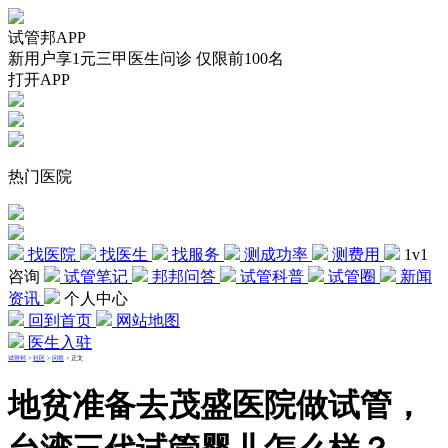
试管邦APP
新用户享1元三甲医生问诊 仅限前100名
打开APP
热门医院
找医院
找医生
找服务
测成功率
测费用
1v1
咨询
试管笔记
邦邦问答
试管科普
试管圈
新闻
资讯
个人中心
回到首页
网站地图
医生入驻
试管邦
>
社区
>
问答
>
正文
地贫准备去茂盛医院做试管，