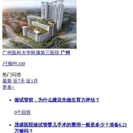
广州医科大学附属第三医院
广州
已预约
100
热门问答
最新
近7天
近1月
更多>
做试管前，为什么建议先做生育力评估？
0个回答
茂盛医院做试管婴儿手术的费用一般是多少？准备6.21
万够吗？