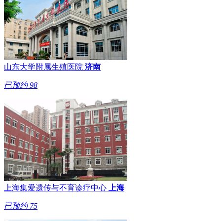
山东大学附属生殖医院
济南
已预约
98
上海集爱遗传与不育诊疗中心
上海
已预约
75