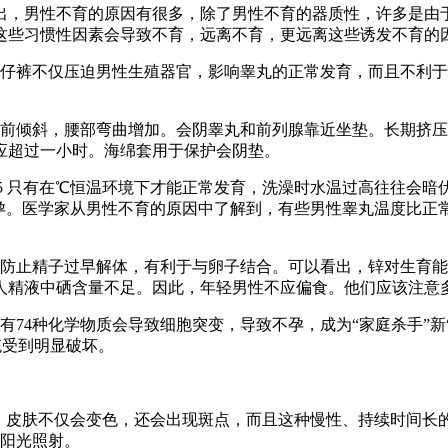
，男性不育的原因有很多，除了男性不育的器质性，许多是由于
这些习惯性因素会导致不育，远离不育，更远离这些诱发不育的
裤不仅压迫男性生殖器官，影响睾丸的正常发育，而且不利于
倾斜，腰部弯曲增加。会阴睾丸和前列腺靠近坐垫。长期挤压
应超过一小时。海绵套用于保护会阴垫。
 只有在℃恒温环境下才能正常发育，洗澡时水温过高往往会暗伏“杀
孕。医学家从男性不育的原因中了解到，有些男性睾丸温度比正常
止精子过早解体，有利于与卵子结合。可以看出，锌对生育能
37人精液中硒含量不足。因此，年轻男性不应偏食。他们应该注
4种化学物质会导致细胞突变，导致不孕，成为“家庭杀手”新
系统受到明显破坏。
皮肤不仅会变色，还会出现斑点，而且这种慢性、持续时间长
的阳光照射。