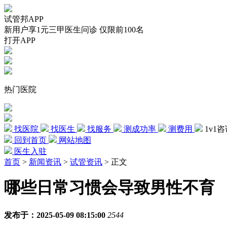
试管邦APP
新用户享1元三甲医生问诊 仅限前100名
打开APP
热门医院
找医院
找医生
找服务
测成功率
测费用
1v1
回到首页
网站地图
医生入驻
首页
>
新闻资讯
>
试管资讯
>
正文
哪些日常习惯会导致男性不育
发布于：2025-05-09 08:15:00
2544