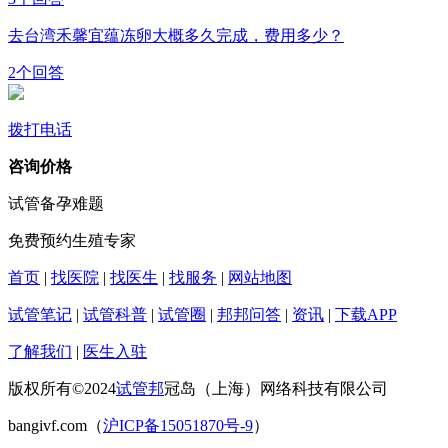
去台湾禾馨宜蕴冻卵大概多久完成，费用多少？
2个回答
拨打电话
咨询价格
试管备孕难题
免费预约生殖专家
首页
|
找医院
|
找医生
|
找服务
|
网站地图
试管笔记
|
试管科普
|
试管圈
|
邦邦问答
|
资讯
|
下载APP
了解我们
|
医生入驻
版权所有©2024
试管邦
冠岛（上海）网络科技有限公司
bangivf.com（
沪ICP备15051870号-9
）