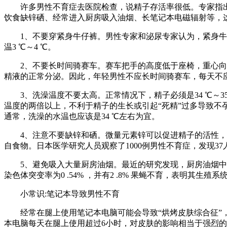
许多男性不育症去医院检查，说精子存活率很低。专家指出
饮食缺锌硒、经常进入厨房吸入油烟、长笔记本电磁辐射等，
1、不要穿紧身牛仔裤。男性专家和泌尿专家认为，紧身牛仔
温3 ℃～4 ℃。
2、不要长时间骑赛车。赛车把手的高度低于座椅，重心向前
精液的正常分泌。因此，年轻男性不应长时间骑赛车，每天不
3、洗澡温度不要太高。正常情况下，精子必须是34 ℃～35
温度的两倍以上，不利于精子的生长或引起“死精”过多导致不
通常，洗澡的水温也应该是34 ℃左右为宜。
4、注意不要缺锌和硒。微量元素锌可以促进精子的活性，防
自食物。日本医学研究人员观察了1000例男性不育症，发现
5、避免吸入大量厨房油烟。最近的研究发现，厨房油烟中有7
染色体突变率为0 .54% ，并有2 .8% 果蝇不育，表明其生殖
小常识:笔记本导致男性不育
经常在腿上使用笔记本电脑可能会导致“烘烤皮肤综合征”，
本电脑每天在腿上使用超过6小时，对皮肤的影响相当于强烈