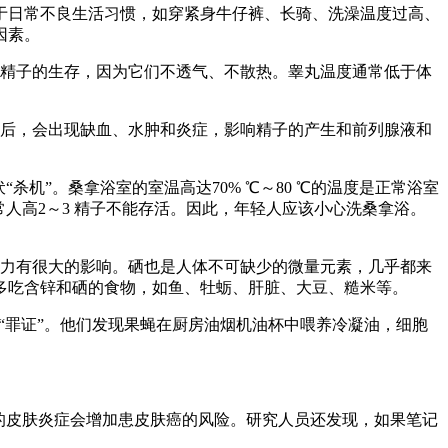
日常不良生活习惯，如穿紧身牛仔裤、长骑、洗澡温度过高、
因素。
精子的生存，因为它们不透气、不散热。睾丸温度通常低于体
后，会出现缺血、水肿和炎症，影响精子的产生和前列腺液和
机”。桑拿浴室的室温高达70% ℃～80 ℃的温度是正常浴室
人高2～3 精子不能存活。因此，年轻人应该小心洗桑拿浴。
力有很大的影响。硒也是人体不可缺少的微量元素，几乎都来
意多吃含锌和硒的食物，如鱼、牡蛎、肝脏、大豆、糙米等。
“罪证”。他们发现果蝇在厨房油烟机油杯中喂养冷凝油，细胞
的皮肤炎症会增加患皮肤癌的风险。研究人员还发现，如果笔记