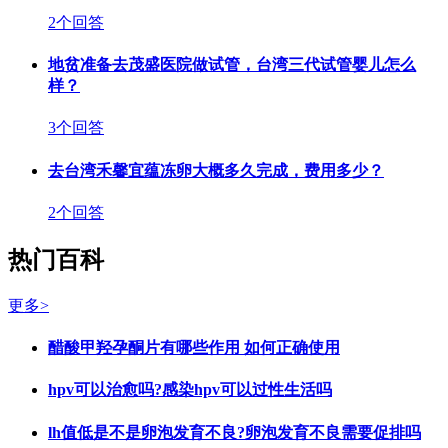
2个回答
地贫准备去茂盛医院做试管，台湾三代试管婴儿怎么
样？
3个回答
去台湾禾馨宜蕴冻卵大概多久完成，费用多少？
2个回答
热门百科
更多>
醋酸甲羟孕酮片有哪些作用 如何正确使用
hpv可以治愈吗?感染hpv可以过性生活吗
lh值低是不是卵泡发育不良?卵泡发育不良需要促排吗