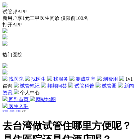
试管邦APP
新用户享1元三甲医生问诊 仅限前100名
打开APP
热门医院
找医院
找医生
找服务
测成功率
测费用
1v1
咨询
试管笔记
邦邦问答
试管科普
试管圈
新闻
资讯
个人中心
回到首页
网站地图
医生入驻
试管邦
>
社区
>
问答
>
正文
去台湾做试管住哪里方便呢？