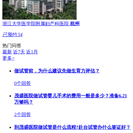
浙江大学医学院附属妇产科医院
杭州
已预约
54
热门问答
最新
近7天
近1月
更多>
做试管前，为什么建议先做生育力评估？
0个回答
茂盛医院做试管婴儿手术的费用一般是多少？准备6.21
万够吗？
2个回答
到茂盛医院做试管是什么流程?赴台试管办什么签证好？