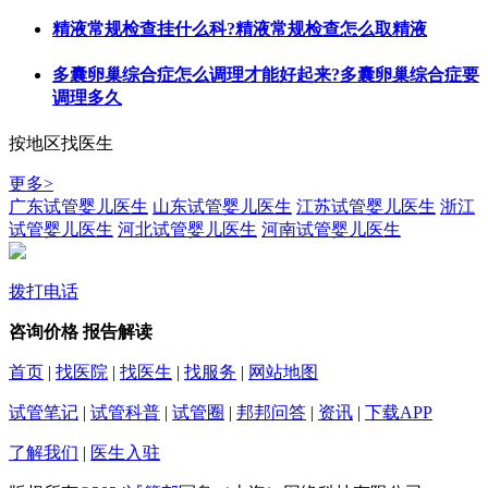
精液常规检查挂什么科?精液常规检查怎么取精液
多囊卵巢综合症怎么调理才能好起来?多囊卵巢综合症要
调理多久
按地区找医生
更多>
广东试管婴儿医生
山东试管婴儿医生
江苏试管婴儿医生
浙江
试管婴儿医生
河北试管婴儿医生
河南试管婴儿医生
拨打电话
咨询价格
报告解读
首页
|
找医院
|
找医生
|
找服务
|
网站地图
试管笔记
|
试管科普
|
试管圈
|
邦邦问答
|
资讯
|
下载APP
了解我们
|
医生入驻