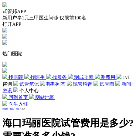
试管邦APP
新用户享1元三甲医生问诊 仅限前100名
打开APP
热门医院
找医院
找医生
找服务
测成功率
测费用
1v1
咨询
试管笔记
邦邦问答
试管科普
试管圈
新闻
资讯
个人中心
回到首页
网站地图
医生入驻
试管邦
>
社区
>
问答
>
正文
海口玛丽医院试管费用是多少?