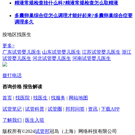
精液常规检查挂什么科?精液常规检查怎么取精液
多囊卵巢综合症怎么调理才能好起来?多囊卵巢综合症要
调理多久
按地区找医生
更多>
广东试管婴儿医生
山东试管婴儿医生
江苏试管婴儿医生
浙江
试管婴儿医生
河北试管婴儿医生
河南试管婴儿医生
拨打电话
咨询价格
报告解读
首页
|
找医院
|
找医生
|
找服务
|
网站地图
试管笔记
|
试管科普
|
试管圈
|
邦邦问答
|
资讯
|
下载APP
了解我们
|
医生入驻
版权所有©2024
试管邦
冠岛（上海）网络科技有限公司