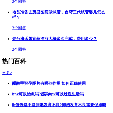
2个回答
地贫准备去茂盛医院做试管，台湾三代试管婴儿怎么
样？
3个回答
去台湾禾馨宜蕴冻卵大概多久完成，费用多少？
2个回答
热门百科
更多>
醋酸甲羟孕酮片有哪些作用 如何正确使用
hpv可以治愈吗?感染hpv可以过性生活吗
lh值低是不是卵泡发育不良?卵泡发育不良需要促排吗