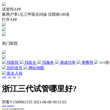
试管邦APP
新用户享1元三甲医生问诊 仅限前100名
打开APP
热门医院
找医院
找医生
找服务
测成功率
测费用
1v1
回到首页
网站地图
医生入驻
试管邦
>
社区
>
问答
>
正文
浙江三代试管哪里好?
邦客V1589961535 2021-06-08 09:51:03
#浙江#
#试管婴儿#
在浙江做三代试管哪家医院比较好?