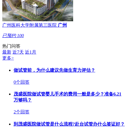
广州医科大学附属第三医院
广州
已预约
100
热门问答
最新
近7天
近1月
更多>
做试管前，为什么建议先做生育力评估？
0个回答
茂盛医院做试管婴儿手术的费用一般是多少？准备6.21
万够吗？
2个回答
到茂盛医院做试管是什么流程?赴台试管办什么签证好？