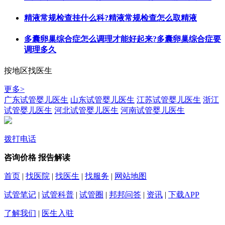
精液常规检查挂什么科?精液常规检查怎么取精液
多囊卵巢综合症怎么调理才能好起来?多囊卵巢综合症要
调理多久
按地区找医生
更多>
广东试管婴儿医生
山东试管婴儿医生
江苏试管婴儿医生
浙江
试管婴儿医生
河北试管婴儿医生
河南试管婴儿医生
拨打电话
咨询价格
报告解读
首页
|
找医院
|
找医生
|
找服务
|
网站地图
试管笔记
|
试管科普
|
试管圈
|
邦邦问答
|
资讯
|
下载APP
了解我们
|
医生入驻