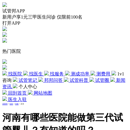
试管邦APP
新用户享1元三甲医生问诊 仅限前100名
打开APP
热门医院
找医院
找医生
找服务
测成功率
测费用
1v1
咨询
试管笔记
邦邦问答
试管科普
试管圈
新闻
资讯
个人中心
回到首页
网站地图
医生入驻
试管邦
>
社区
>
问答
>
正文
河南有哪些医院能做第三代试