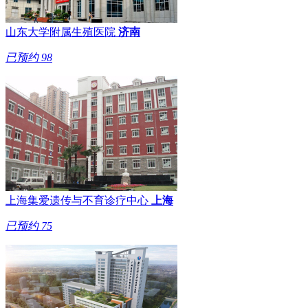
山东大学附属生殖医院
济南
已预约
98
上海集爱遗传与不育诊疗中心
上海
已预约
75