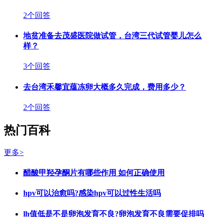
2个回答
地贫准备去茂盛医院做试管，台湾三代试管婴儿怎么
样？
3个回答
去台湾禾馨宜蕴冻卵大概多久完成，费用多少？
2个回答
热门百科
更多>
醋酸甲羟孕酮片有哪些作用 如何正确使用
hpv可以治愈吗?感染hpv可以过性生活吗
lh值低是不是卵泡发育不良?卵泡发育不良需要促排吗