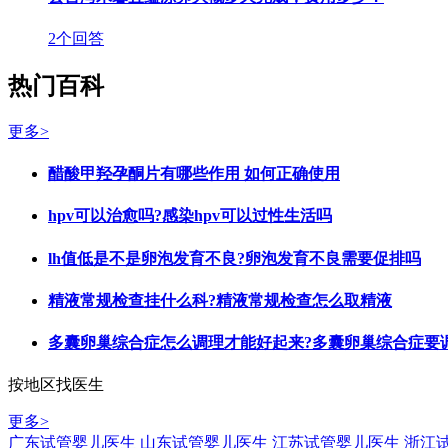
2个回答
热门百科
更多>
醋酸甲羟孕酮片有哪些作用 如何正确使用
hpv可以治愈吗?感染hpv可以过性生活吗
lh值低是不是卵泡发育不良?卵泡发育不良需要促排吗
精液常规检查挂什么科?精液常规检查怎么取精液
多囊卵巢综合症怎么调理才能好起来?多囊卵巢综合症要
按地区找医生
更多>
广东试管婴儿医生
山东试管婴儿医生
江苏试管婴儿医生
浙江