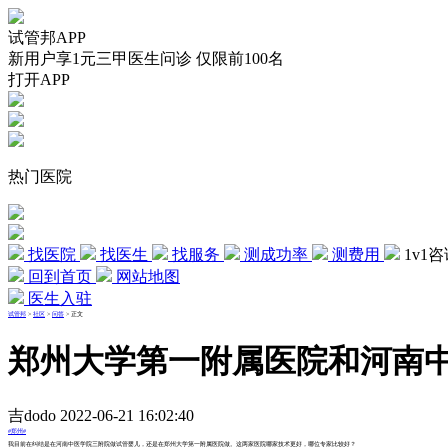
试管邦APP
新用户享1元三甲医生问诊 仅限前100名
打开APP
热门医院
找医院
找医生
找服务
测成功率
测费用
1v1
回到首页
网站地图
医生入驻
试管邦
>
社区
>
问答
>
正文
郑州大学第一附属医院和河南
吉dodo 2022-06-21 16:02:40
#郑州#
我目前在纠结是在河南中医学院三附院做试管婴儿，还是在郑州大学第一附属医院做。这两家医院哪家技术更好，哪位专家比较好？