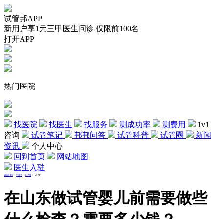
试管邦APP
新用户享1元三甲医生问诊 仅限前100名
打开APP
热门医院
找医院
找医生
找服务
测成功率
测费用
1v1
咨询
试管笔记
邦邦问答
试管科普
试管圈
新闻
资讯
个人中心
回到首页
网站地图
医生入驻
试管邦
>
社区
>
问答
>
正文
在山东做试管婴儿前需要做些