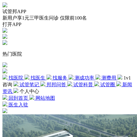
试管邦APP
新用户享1元三甲医生问诊 仅限前100名
打开APP
热门医院
找医院
找医生
找服务
测成功率
测费用
1v1
咨询
试管笔记
邦邦问答
试管科普
试管圈
新闻
资讯
个人中心
回到首页
网站地图
医生入驻