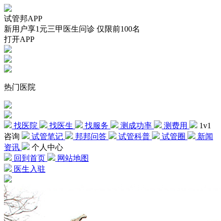
试管邦APP
新用户享1元三甲医生问诊 仅限前100名
打开APP
热门医院
找医院
找医生
找服务
测成功率
测费用
1v1
咨询
试管笔记
邦邦问答
试管科普
试管圈
新闻
资讯
个人中心
回到首页
网站地图
医生入驻