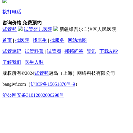
拨打电话
咨询价格
免费预约
试管邦
试管婴儿医院
新疆维吾尔自治区人民医院
首页
|
找医院
|
找医生
|
找服务
|
网站地图
试管笔记
|
试管科普
|
试管圈
|
邦邦问答
|
资讯
|
下载APP
了解我们
|
医生入驻
版权所有©2024
试管邦
冠岛（上海）网络科技有限公司
bangivf.com（
沪ICP备15051870号-9
）
沪公网安备31012002006298号