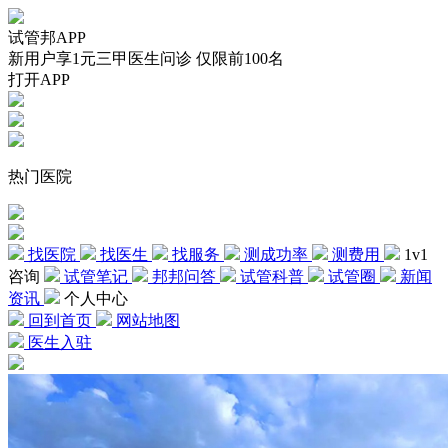
试管邦APP
新用户享1元三甲医生问诊 仅限前100名
打开APP
热门医院
找医院
找医生
找服务
测成功率
测费用
1v1
咨询
试管笔记
邦邦问答
试管科普
试管圈
新闻
资讯
个人中心
回到首页
网站地图
医生入驻