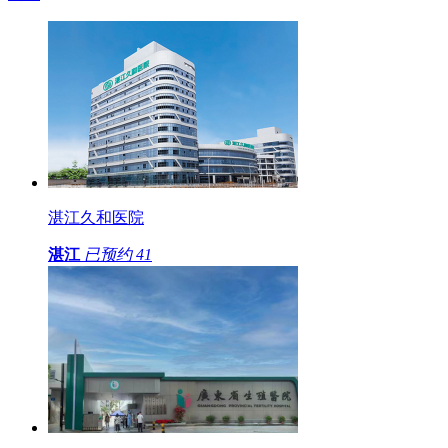
湛江久和医院
湛江
已预约
41