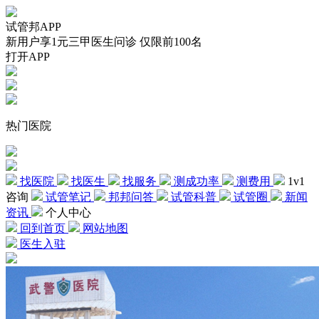
试管邦APP
新用户享1元三甲医生问诊 仅限前100名
打开APP
热门医院
找医院
找医生
找服务
测成功率
测费用
1v1
咨询
试管笔记
邦邦问答
试管科普
试管圈
新闻
资讯
个人中心
回到首页
网站地图
医生入驻