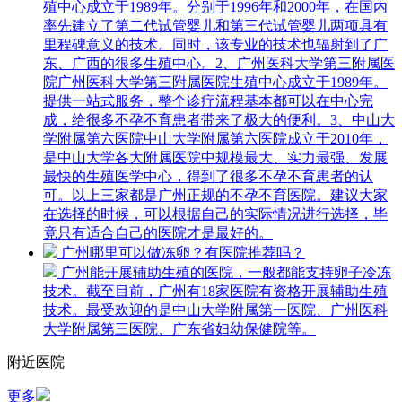
殖中心成立于1989年。分别于1996年和2000年，在国内
率先建立了第二代试管婴儿和第三代试管婴儿两项具有
里程碑意义的技术。同时，该专业的技术也辐射到了广
东、广西的很多生殖中心。2、广州医科大学第三附属医
院广州医科大学第三附属医院生殖中心成立于1989年。
提供一站式服务，整个诊疗流程基本都可以在中心完
成，给很多不孕不育患者带来了极大的便利。3、中山大
学附属第六医院中山大学附属第六医院成立于2010年，
是中山大学各大附属医院中规模最大、实力最强、发展
最快的生殖医学中心，得到了很多不孕不育患者的认
可。以上三家都是广州正规的不孕不育医院。建议大家
在选择的时候，可以根据自己的实际情况进行选择，毕
竟只有适合自己的医院才是最好的。
广州哪里可以做冻卵？有医院推荐吗？
广州能开展辅助生殖的医院，一般都能支持卵子冷冻
技术。截至目前，广州有18家医院有资格开展辅助生殖
技术。最受欢迎的是中山大学附属第一医院、广州医科
大学附属第三医院、广东省妇幼保健院等。
附近医院
更多