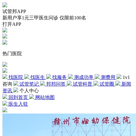
试管邦APP
新用户享1元三甲医生问诊 仅限前100名
打开APP
热门医院
找医院
找医生
找服务
测成功率
测费用
1v1
咨询
试管笔记
邦邦问答
试管科普
试管圈
新闻
资讯
个人中心
回到首页
网站地图
医生入驻