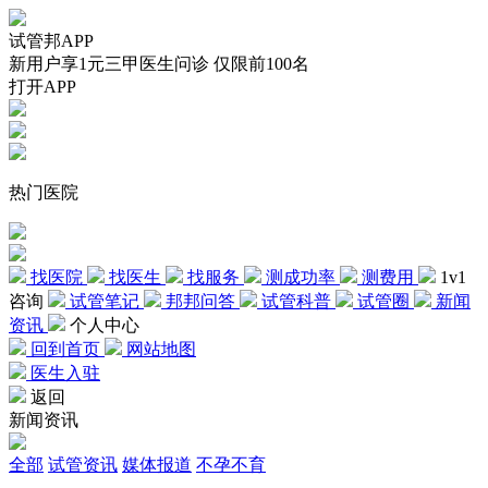
试管邦APP
新用户享1元三甲医生问诊 仅限前100名
打开APP
热门医院
找医院
找医生
找服务
测成功率
测费用
1v1
咨询
试管笔记
邦邦问答
试管科普
试管圈
新闻
资讯
个人中心
回到首页
网站地图
医生入驻
返回
新闻资讯
全部
试管资讯
媒体报道
不孕不育