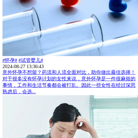
#怀孕#
#试管婴儿#
2024-08-27 13:36:43
意外怀孕不想留？药流和人流全面对比，助你做出最佳选择！
对于很多没有怀孕计划的女性来说，意外怀孕是一件很麻烦的
事情，工作和生活节奏都会被打乱。因此一些女性在经过深思
熟虑后，会选...