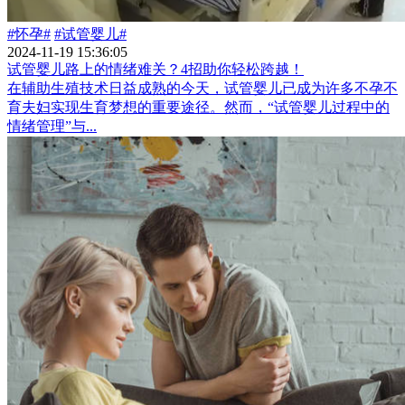
#怀孕#
#试管婴儿#
2024-11-19 15:36:05
试管婴儿路上的情绪难关？4招助你轻松跨越！
在辅助生殖技术日益成熟的今天，试管婴儿已成为许多不孕不
育夫妇实现生育梦想的重要途径。然而，“试管婴儿过程中的
情绪管理”与...