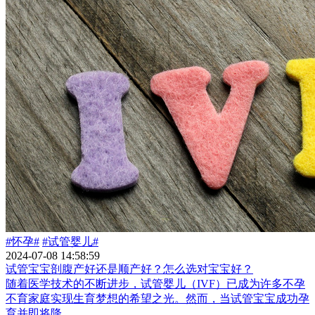
#怀孕#
#试管婴儿#
2024-07-08 14:58:59
试管宝宝剖腹产好还是顺产好？怎么选对宝宝好？
随着医学技术的不断进步，试管婴儿（IVF）已成为许多不孕
不育家庭实现生育梦想的希望之光。然而，当试管宝宝成功孕
育并即将降...