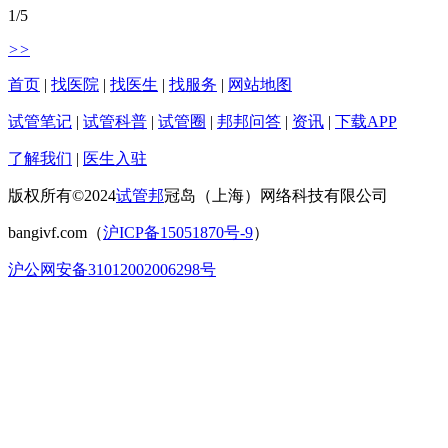
1
/
5
>>
首页
|
找医院
|
找医生
|
找服务
|
网站地图
试管笔记
|
试管科普
|
试管圈
|
邦邦问答
|
资讯
|
下载APP
了解我们
|
医生入驻
版权所有©2024
试管邦
冠岛（上海）网络科技有限公司
bangivf.com（
沪ICP备15051870号-9
）
沪公网安备31012002006298号