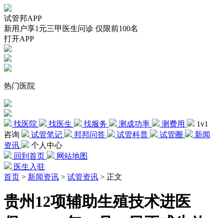
试管邦APP
新用户享1元三甲医生问诊 仅限前100名
打开APP
热门医院
找医院
找医生
找服务
测成功率
测费用
1v1
咨询
试管笔记
邦邦问答
试管科普
试管圈
新闻
资讯
个人中心
回到首页
网站地图
医生入驻
首页
>
新闻资讯
>
试管资讯
>
正文
贵州12项辅助生殖技术进医