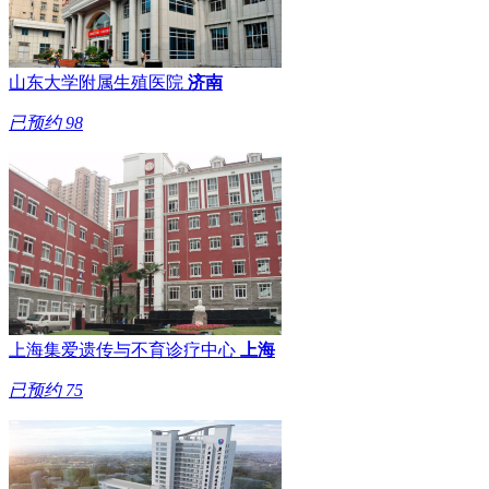
山东大学附属生殖医院
济南
已预约
98
上海集爱遗传与不育诊疗中心
上海
已预约
75