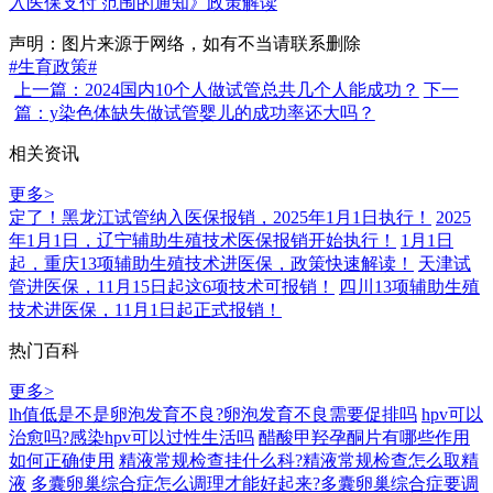
入医保支付 范围的通知》政策解读
声明：图片来源于网络，如有不当请联系删除
#生育政策#
上一篇：2024国内10个人做试管总共几个人能成功？
下一
篇：y染色体缺失做试管婴儿的成功率还大吗？
相关资讯
更多>
定了！黑龙江试管纳入医保报销，2025年1月1日执行！
2025
年1月1日，辽宁辅助生殖技术医保报销开始执行！
1月1日
起，重庆13项辅助生殖技术进医保，政策快速解读！
天津试
管进医保，11月15日起这6项技术可报销！
四川13项辅助生殖
技术进医保，11月1日起正式报销！
热门百科
更多>
lh值低是不是卵泡发育不良?卵泡发育不良需要促排吗
hpv可以
治愈吗?感染hpv可以过性生活吗
醋酸甲羟孕酮片有哪些作用
如何正确使用
精液常规检查挂什么科?精液常规检查怎么取精
液
多囊卵巢综合症怎么调理才能好起来?多囊卵巢综合症要调