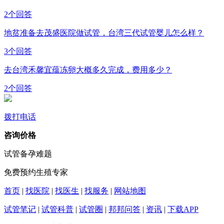
2个回答
地贫准备去茂盛医院做试管，台湾三代试管婴儿怎么样？
3个回答
去台湾禾馨宜蕴冻卵大概多久完成，费用多少？
2个回答
拨打电话
咨询价格
试管备孕难题
免费预约生殖专家
首页
|
找医院
|
找医生
|
找服务
|
网站地图
试管笔记
|
试管科普
|
试管圈
|
邦邦问答
|
资讯
|
下载APP