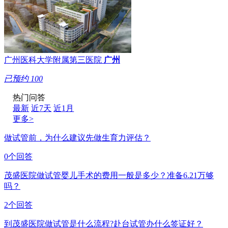
广州医科大学附属第三医院
广州
已预约
100
热门问答
最新
近7天
近1月
更多>
做试管前，为什么建议先做生育力评估？
0个回答
茂盛医院做试管婴儿手术的费用一般是多少？准备6.21万够
吗？
2个回答
到茂盛医院做试管是什么流程?赴台试管办什么签证好？