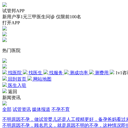
试管邦APP
新用户享1元三甲医生问诊 仅限前100名
打开APP
热门医院
找医院
找医生
找服务
测成功率
测费用
1v1
回到首页
网站地图
医生入驻
返回
新闻资讯
全部
试管资讯
媒体报道
不孕不育
不明原因不孕，做试管婴儿还是人工授精更好，备孕爸妈看过
不明原因不孕，顾名思义，就是原因不明的不孕，这种情况即使