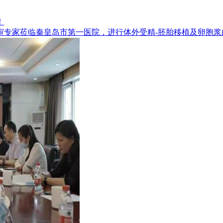
！
审专家莅临秦皇岛市第一医院，进行体外受精-胚胎移植及卵胞浆内单