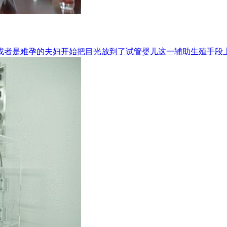
者是难孕的夫妇开始把目光放到了试管婴儿这一辅助生殖手段上，