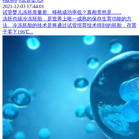
#取卵#
#试管婴儿#
2021-12-03 17:44:01
试管婴儿冻胚质量差、移植成功率低？真相竟然是……
冻胚也就冷冻胚胎，是世界上唯一成熟的保存生育功能的方
法。冷冻胚胎的技术是将通过试管培育技术得到的胚胎，存置
于零下196℃...