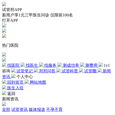
试管邦APP
新用户享1元三甲医生问诊 仅限前100名
打开APP
热门医院
找医院
找医生
找服务
测成功率
测费用
1v1
咨询
试管笔记
邦邦问答
试管科普
试管圈
新闻
资讯
个人中心
回到首页
网站地图
医生入驻
返回
新闻资讯
全部
试管资讯
媒体报道
不孕不育