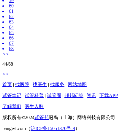
59
60
61
62
63
64
65
66
67
68
<<
44
/
68
>>
首页
|
找医院
|
找医生
|
找服务
|
网站地图
试管笔记
|
试管科普
|
试管圈
|
邦邦问答
|
资讯
|
下载APP
了解我们
|
医生入驻
版权所有©2024
试管邦
冠岛（上海）网络科技有限公司
bangivf.com（
沪ICP备15051870号-9
）