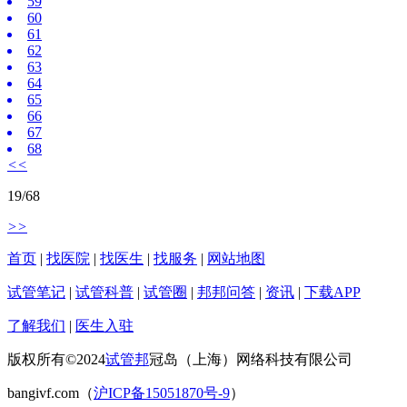
59
60
61
62
63
64
65
66
67
68
<<
19
/
68
>>
首页
|
找医院
|
找医生
|
找服务
|
网站地图
试管笔记
|
试管科普
|
试管圈
|
邦邦问答
|
资讯
|
下载APP
了解我们
|
医生入驻
版权所有©2024
试管邦
冠岛（上海）网络科技有限公司
bangivf.com（
沪ICP备15051870号-9
）