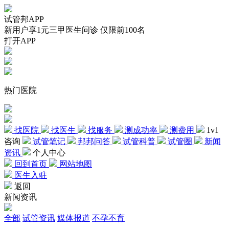
试管邦APP
新用户享1元三甲医生问诊 仅限前100名
打开APP
热门医院
找医院
找医生
找服务
测成功率
测费用
1v1
咨询
试管笔记
邦邦问答
试管科普
试管圈
新闻
资讯
个人中心
回到首页
网站地图
医生入驻
返回
新闻资讯
全部
试管资讯
媒体报道
不孕不育