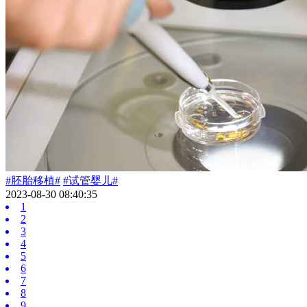
#胚胎移植#
#试管婴儿#
2023-08-30 08:40:35
1
2
3
4
5
6
7
8
9