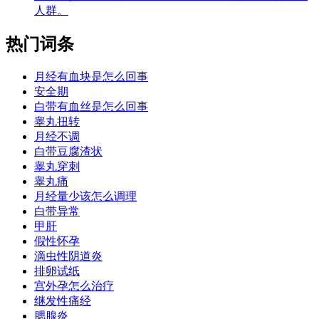
人群。
热门词条
月经有血块是怎么回事
安全期
白带有血丝是怎么回事
睾丸扭转
月经不调
白带豆腐渣状
睾丸穿刺
睾丸痛
月经量少该怎么调理
白带异常
甲肝
假性怀孕
滴虫性阴道炎
排卵试纸
宫外孕怎么治疗
继发性痛经
腮腺炎