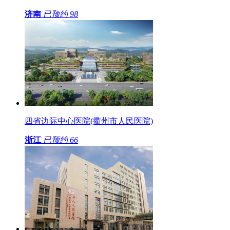
济南
已预约
98
四省边际中心医院(衢州市人民医院)
浙江
已预约
66