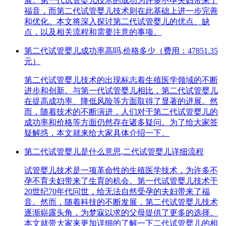
展。第一代试管婴儿技术的成功为许多不孕夫妇带来了
福音，而第二代试管婴儿技术则在此基础上进一步完善
和优化。本文将深入探讨第二代试管婴儿的优点、缺
点，以及相关流程和需要注意的事项。
第二代试管婴儿成功率高吗,价格多少（费用：47851.35
元）
第二代试管婴儿技术的出现标志着生殖医学领域的不断
进步和创新。与第一代试管婴儿相比，第二代试管婴儿
在提高成功率、降低风险等方面取得了显著的进展。然
而，随着技术的不断演进，人们对于第二代试管婴儿的
成功率和价格等方面仍然存在诸多疑问。为了给大家答
疑解惑，本文就来给大家具体介绍一下。
第二代试管婴儿是什么意思,二代试管婴儿详细流程
试管婴儿技术是一项革命性的生殖医学技术，为许多不
孕不育夫妇带来了生育的机会。第一代试管婴儿技术于
20世纪70年代问世，给无法自然受孕的夫妇带来了福
音。然而，随着科技的不断发展，第二代试管婴儿技术
逐渐崭露头角，为梦寐以求的父母提供了更多的选择。
本文就带大家来更加详细的了解一下二代试管婴儿的相