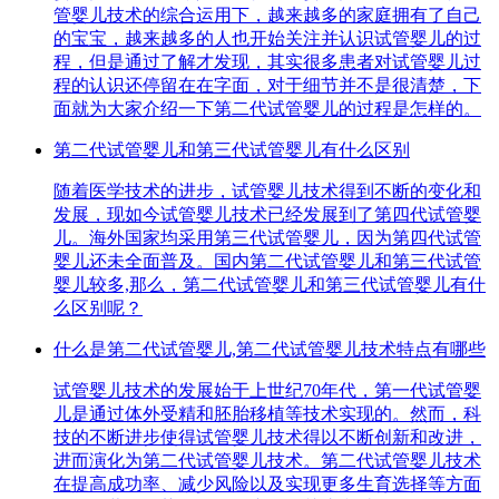
管婴儿技术的综合运用下，越来越多的家庭拥有了自己
的宝宝，越来越多的人也开始关注并认识试管婴儿的过
程，但是通过了解才发现，其实很多患者对试管婴儿过
程的认识还停留在在字面，对于细节并不是很清楚，下
面就为大家介绍一下第二代试管婴儿的过程是怎样的。
第二代试管婴儿和第三代试管婴儿有什么区别
随着医学技术的进步，试管婴儿技术得到不断的变化和
发展，现如今试管婴儿技术已经发展到了第四代试管婴
儿。海外国家均采用第三代试管婴儿，因为第四代试管
婴儿还未全面普及。国内第二代试管婴儿和第三代试管
婴儿较多,那么，第二代试管婴儿和第三代试管婴儿有什
么区别呢？
什么是第二代试管婴儿,第二代试管婴儿技术特点有哪些
试管婴儿技术的发展始于上世纪70年代，第一代试管婴
儿是通过体外受精和胚胎移植等技术实现的。然而，科
技的不断进步使得试管婴儿技术得以不断创新和改进，
进而演化为第二代试管婴儿技术。第二代试管婴儿技术
在提高成功率、减少风险以及实现更多生育选择等方面