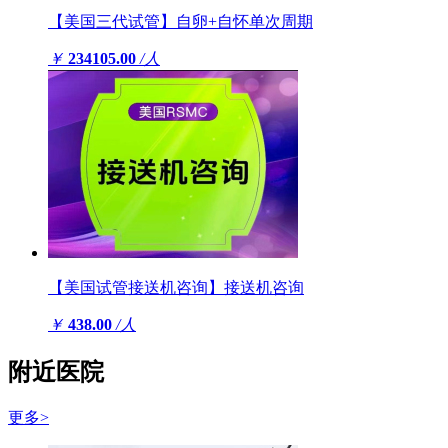
【美国三代试管】自卵+自怀单次周期
￥
234105.00
/人
【美国试管接送机咨询】接送机咨询
￥
438.00
/人
附近医院
更多>