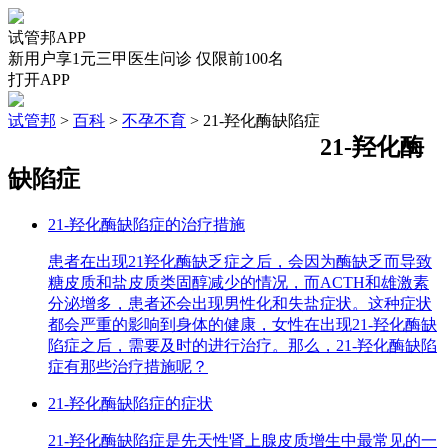
试管邦APP
新用户享1元三甲医生问诊 仅限前100名
打开APP
试管邦
>
百科
>
不孕不育
>
21-羟化酶缺陷症
21-羟化酶
缺陷症
21-羟化酶缺陷症的治疗措施
患者在出现21羟化酶缺乏症之后，会因为酶缺乏而导致
糖皮质和盐皮质类固醇减少的情况，而ACTH和雄激素
分泌增多，患者还会出现男性化和失盐症状。这种症状
都会严重的影响到身体的健康，女性在出现21-羟化酶缺
陷症之后，需要及时的进行治疗。那么，21-羟化酶缺陷
症有那些治疗措施呢？
21-羟化酶缺陷症的症状
21-羟化酶缺陷症是先天性肾上腺皮质增生中最常见的一