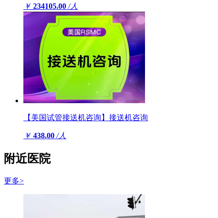
￥
234105.00
/人
【美国试管接送机咨询】接送机咨询
￥
438.00
/人
附近医院
更多>