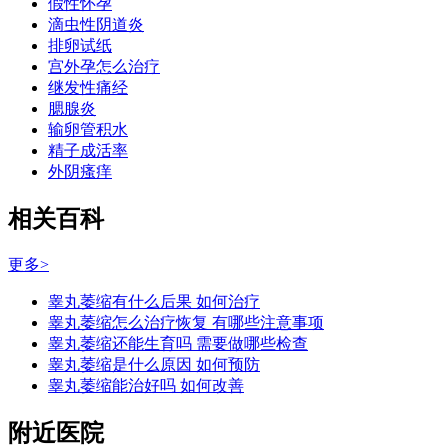
假性怀孕
滴虫性阴道炎
排卵试纸
宫外孕怎么治疗
继发性痛经
腮腺炎
输卵管积水
精子成活率
外阴瘙痒
相关百科
更多>
睾丸萎缩有什么后果 如何治疗
睾丸萎缩怎么治疗恢复 有哪些注意事项
睾丸萎缩还能生育吗 需要做哪些检查
睾丸萎缩是什么原因 如何预防
睾丸萎缩能治好吗 如何改善
附近医院