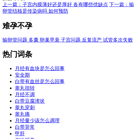
上一篇：子宫内膜薄好还是厚好 各有哪些优缺点
下一篇：输
卵管结核是传染病吗 如何预防
难孕不孕
输卵管问题
多囊
卵巢早衰
子宫问题
反复流产
试管多次失败
热门词条
月经有血块是怎么回事
安全期
白带有血丝是怎么回事
睾丸扭转
月经不调
白带豆腐渣状
睾丸穿刺
睾丸痛
月经量少该怎么调理
白带异常
甲肝