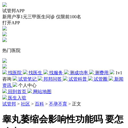
试管邦APP
新用户享1元三甲医生问诊 仅限前100名
打开APP
热门医院
找医院
找医生
找服务
测成功率
测费用
1v1
咨询
试管笔记
邦邦问答
试管科普
试管圈
新闻
资讯
个人中心
回到首页
网站地图
医生入驻
试管邦
>
社区
>
百科
>
不孕不育
>
正文
睾丸萎缩会影响性功能吗 要怎