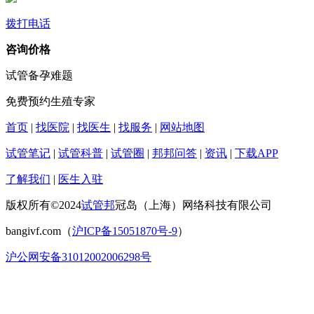
拨打电话
咨询价格
试管备孕难题
免费预约生殖专家
首页
|
找医院
|
找医生
|
找服务
|
网站地图
试管笔记
|
试管科普
|
试管圈
|
邦邦问答
|
资讯
|
下载APP
了解我们
|
医生入驻
版权所有©2024
试管邦
冠岛（上海）网络科技有限公司
bangivf.com（
沪ICP备15051870号-9
）
沪公网安备31012002006298号