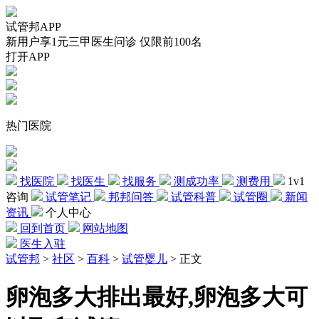
试管邦APP
新用户享1元三甲医生问诊 仅限前100名
打开APP
热门医院
找医院
找医生
找服务
测成功率
测费用
1v1
咨询
试管笔记
邦邦问答
试管科普
试管圈
新闻
资讯
个人中心
回到首页
网站地图
医生入驻
试管邦
>
社区
>
百科
>
试管婴儿
>
正文
卵泡多大排出最好,卵泡多大可