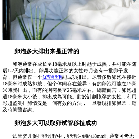
卵泡多大排出来是正常的
卵泡通常在成长至18毫米及以上时趋于成熟，并可能在随
后1-2天内排出。卵巢功能正常的女性每月会有一批卵子发
育，但通常仅一个
优势卵泡
能成功排出。尽管多数卵泡在接近
18毫米时成熟排放，但个体间存在差异：有的卵泡可能在15毫
米時就排出，而有的則需長至25毫米左右。總體而言，卵泡超
過18毫米大小後，排出成為可能。對於計劃懷孕的女性，利用
彩超監測排卵情況是一個有效的方法，一旦發現排卵異常，應
及時就醫咨詢。
卵泡多大可以取卵试管移植成功
试管婴儿促排卵过程中，卵泡达到约18mm时通常可考虑