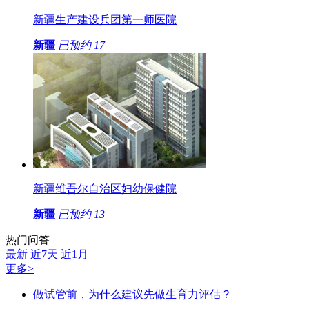
新疆生产建设兵团第一师医院
新疆
已预约
17
新疆维吾尔自治区妇幼保健院
新疆
已预约
13
热门问答
最新
近7天
近1月
更多>
做试管前，为什么建议先做生育力评估？