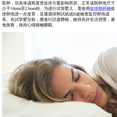
取卵，但具体成熟度受促排方案影响而异。正常成熟卵泡尺寸
介于18mm至23mm间。为进行试管婴儿，需使用
促排卵药物
促
使卵泡进一步发育，並通過排卵試紙或B超檢查監控卵泡成
長。在試管嬰兒前，應進行詳盡體檢，維持良好生活習慣，避
免熬夜，保持心情積極樂觀。