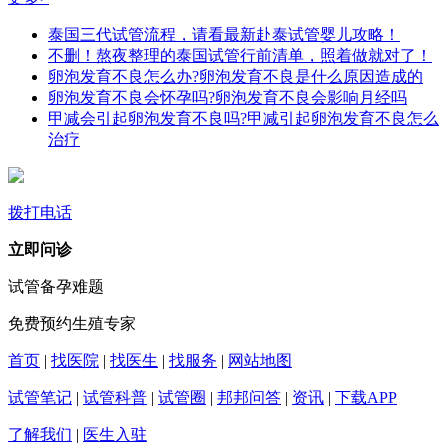
泰国三代试管流程，请看最新赴泰试管婴儿攻略！
不删！熬夜整理的泰国试管行前清单，照着做就对了！
卵泡发育不良怎么办?卵泡发育不良是什么原因造成的
卵泡发育不良会怀孕吗?卵泡发育不良会影响月经吗
甲减会引起卵泡发育不良吗?甲减引起卵泡发育不良怎么
治疗
拨打电话
立即问诊
试管备孕难题
免费预约生殖专家
首页
|
找医院
|
找医生
|
找服务
|
网站地图
试管笔记
|
试管科普
|
试管圈
|
邦邦问答
|
资讯
|
下载APP
了解我们
|
医生入驻