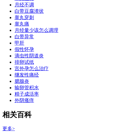
月经不调
白带豆腐渣状
睾丸穿刺
睾丸痛
月经量少该怎么调理
白带异常
甲肝
假性怀孕
滴虫性阴道炎
排卵试纸
宫外孕怎么治疗
继发性痛经
腮腺炎
输卵管积水
精子成活率
外阴瘙痒
相关百科
更多>