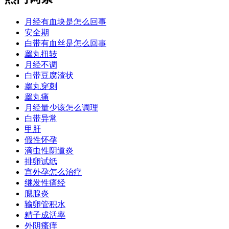
月经有血块是怎么回事
安全期
白带有血丝是怎么回事
睾丸扭转
月经不调
白带豆腐渣状
睾丸穿刺
睾丸痛
月经量少该怎么调理
白带异常
甲肝
假性怀孕
滴虫性阴道炎
排卵试纸
宫外孕怎么治疗
继发性痛经
腮腺炎
输卵管积水
精子成活率
外阴瘙痒