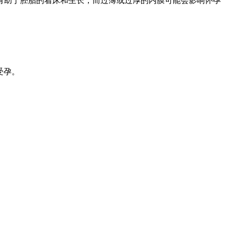
有助于胚胎的着床和生长，而过薄或过厚的内膜可能会影响怀孕
受孕。