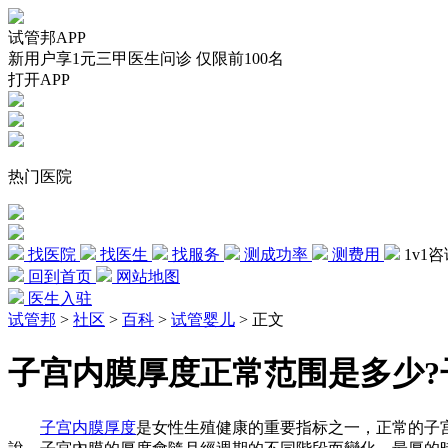
试管邦APP
新用户享1元三甲医生问诊 仅限前100名
打开APP
热门医院
找医院
找医生
找服务
测成功率
测费用
1v1
回到首页
网站地图
医生入驻
试管邦
>
社区
>
百科
>
试管婴儿
>
正文
子宫内膜厚度正常范围是多少?
子宫内膜厚度
是女性生殖健康的重要指标之一，正常的子