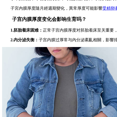
子宮內膜厚度隨月經週期變化，異常厚度可能影響
受精卵
子宫内膜厚度变化会影响生育吗？
1.胚胎着床困难：
正常子宫内膜厚度对胚胎着床至关重要
2.内分泌失衡：
子宫内膜过厚常与內分泌紊亂相關，影響