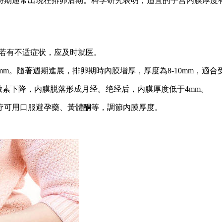
時期通常出現在排卵后期。科学研究表明，适宜的子宫内膜厚度
m。若有不适症状，应及时就医。
mm。隨著週期進展，排卵期時內膜增厚，厚度為8-10mm，適合
激素下降，内膜脱落形成月经。绝经后，内膜厚度低于4mm。
可用口服避孕藥、黃體酮等，調節內膜厚度。