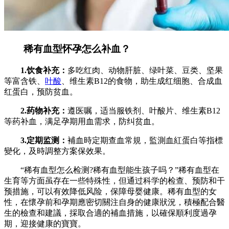
稀有血型怀孕怎么补血？
1.饮食补充：
多吃红肉、动物肝脏、绿叶菜、豆类、坚果
等富含铁、
叶酸
、维生素B12的食物，助生成红细胞、合成血
红蛋白，预防贫血。
2.药物补充：
遵医嘱，适当服铁剂、叶酸片、维生素B12
等药补血，满足孕期用血需求，防纠贫血。
3.定期监测：
補血時定期查血常規，監測血紅蛋白等指標
變化，及時調整方案保效果。
“稀有血型怎么检测?稀有血型能生孩子吗？”稀有血型在
生育等方面虽存在一些特殊性，但通过科学的检查、预防和干
预措施，可以有效降低风险，保障母婴健康。稀有血型的女
性，在懷孕前和孕期應密切關注自身的健康狀況，積極配合醫
生的檢查和建議，採取合適的補血措施，以確保順利度過孕
期，迎接健康的寶寶。