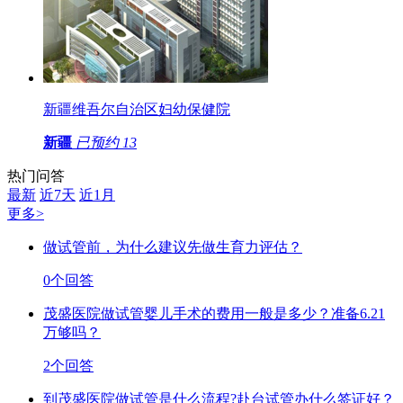
新疆维吾尔自治区妇幼保健院
新疆
已预约
13
热门问答
最新
近7天
近1月
更多>
做试管前，为什么建议先做生育力评估？
0个回答
茂盛医院做试管婴儿手术的费用一般是多少？准备6.21
万够吗？
2个回答
到茂盛医院做试管是什么流程?赴台试管办什么签证好？