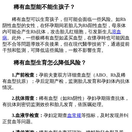
稀有血型能不能生孩子？
稀有血型可以生育孩子，但可能会面临一些风险。如Rh
阴性血型的女性，在怀孕期间若胎儿为Rh阳性血型，母亲体
内可能会产生Rh抗体，攻击胎儿红细胞，引发新生儿
溶血
病
。此外，一些极稀有血型如孟买血型，在懷孕時也可能因血
型不合等問題導致不良後果，但在現代醫學技術下，通過提前
干預和監測，可降低這些風險，一般不影響生育。
稀有血型生育怎么降低风险？
1.产前检查：
孕前夫妻双方详细查血型（ABO、Rh及稀
有血型抗原）；孕后定期产检，监测胎儿发育和孕妇体内抗体
情况。
2.抗体筛查：
稀有血型（如Rh阴性）孕妇孕期筛查抗体，
有抗体则密切监测效价和胎儿发育，依医嘱处理。
3.血液学检查：
孕妇定期查
血常规
等指标，及时发现并纠
正贫血等问题。