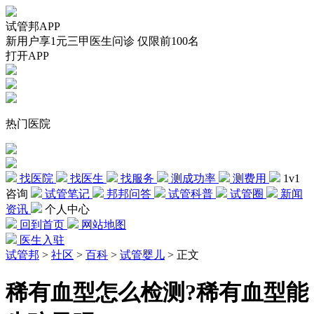
试管邦APP
新用户享1元三甲医生问诊 仅限前100名
打开APP
热门医院
找医院
找医生
找服务
测成功率
测费用
1v1
咨询
试管笔记
邦邦问答
试管科普
试管圈
新闻
资讯
个人中心
回到首页
网站地图
医生入驻
试管邦
>
社区
>
百科
>
试管婴儿
>
正文
稀有血型怎么检测?稀有血型能