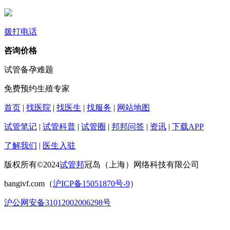
拨打电话
咨询价格
试管备孕难题
免费预约生殖专家
首页
|
找医院
|
找医生
|
找服务
|
网站地图
试管笔记
|
试管科普
|
试管圈
|
邦邦问答
|
资讯
|
下载APP
了解我们
|
医生入驻
版权所有©2024
试管邦
冠岛（上海）网络科技有限公司
bangivf.com（
沪ICP备15051870号-9
）
沪公网安备31012002006298号