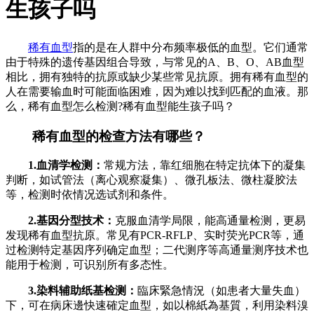
生孩子吗
稀有血型
指的是在人群中分布频率极低的血型。它们通常
由于特殊的遗传基因组合导致，与常见的A、B、O、AB血型
相比，拥有独特的抗原或缺少某些常见抗原。拥有稀有血型的
人在需要输血时可能面临困难，因为难以找到匹配的血液。那
么，稀有血型怎么检测?稀有血型能生孩子吗？
稀有血型的检查方法有哪些？
1.血清学检测：
常规方法，靠红细胞在特定抗体下的凝集
判断，如试管法（离心观察凝集）、微孔板法、微柱凝胶法
等，检测时依情况选试剂和条件。
2.基因分型技术：
克服血清学局限，能高通量检测，更易
发现稀有血型抗原。常见有PCR-RFLP、实时荧光PCR等，通
过检测特定基因序列确定血型；二代测序等高通量测序技术也
能用于检测，可识别所有多态性。
3.染料辅助纸基检测：
臨床緊急情況（如患者大量失血）
下，可在病床邊快速確定血型，如以棉紙為基質，利用染料溴