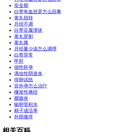
安全期
白带有血丝是怎么回事
睾丸扭转
月经不调
白带豆腐渣状
睾丸穿刺
睾丸痛
月经量少该怎么调理
白带异常
甲肝
假性怀孕
滴虫性阴道炎
排卵试纸
宫外孕怎么治疗
继发性痛经
腮腺炎
输卵管积水
精子成活率
外阴瘙痒
相关百科