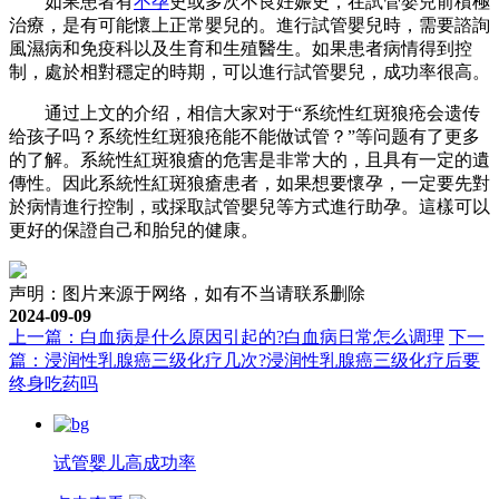
如果患者有
不孕
史或多次不良妊娠史，在試管嬰兒前積極
治療，是有可能懷上正常嬰兒的。進行試管嬰兒時，需要諮詢
風濕病和免疫科以及生育和生殖醫生。如果患者病情得到控
制，處於相對穩定的時期，可以進行試管嬰兒，成功率很高。
通过上文的介绍，相信大家对于“系统性红斑狼疮会遗传
给孩子吗？系统性红斑狼疮能不能做试管？”等问题有了更多
的了解。系統性紅斑狼瘡的危害是非常大的，且具有一定的遺
傳性。因此系統性紅斑狼瘡患者，如果想要懷孕，一定要先對
於病情進行控制，或採取試管嬰兒等方式進行助孕。這樣可以
更好的保證自己和胎兒的健康。
声明：图片来源于网络，如有不当请联系删除
2024-09-09
上一篇：白血病是什么原因引起的?白血病日常怎么调理
下一
篇：浸润性乳腺癌三级化疗几次?浸润性乳腺癌三级化疗后要
终身吃药吗
试管婴儿高成功率