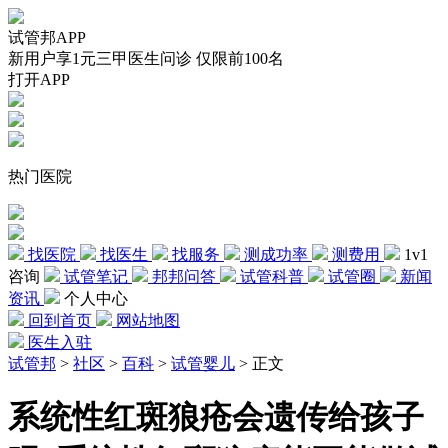
试管邦APP
新用户享1元三甲医生问诊 仅限前100名
打开APP
热门医院
找医院
找医生
找服务
测成功率
测费用
1v1
咨询
试管笔记
邦邦问答
试管科普
试管圈
新闻
资讯
个人中心
回到首页
网站地图
医生入驻
试管邦
>
社区
>
百科
>
试管婴儿
>
正文
系统性红斑狼疮会遗传给孩子