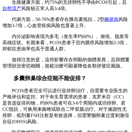
生殖健康方面，约75%的无排卵性不孕由PCOS引起，且
自然流产
风险较正常人高3-4倍。
代谢方面，50-70%患者存在胰岛素抵抗，2型
糖尿病
风险
增加3-7倍，心血管疾病风险也显著上升。
内分泌影响表现为多毛（发生率约60%）、痤疮、脱发等
高雄症状。长期来看，PCOS患者子宫内膜癌风险增加2-3倍，
抑郁症患病率也高于普通人群。
值得注意的是，這些影響存在明顯的個體差異，且與體重
管理狀況密切相關，規範治療可顯著降低各類併發症風險。
多囊卵巢综合症能不能促排？
PCOS患者完全可以进行促排卵治疗，但需要专业医生的
严格评估和监控。对于有生育需求的患者，克罗米芬（CC）
是首选促排药物，约80%患者可在3-6个周期内成功排卵。若
CC抵抗，可换用来曲唑或联合二甲双胍治疗。对于顽固性无
排卵，低剂量FSH注射是有效选择，但需警惕卵巢过度刺激综
合征(OHSS)风险。