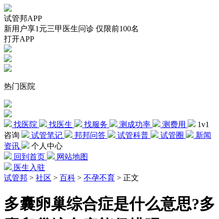
试管邦APP
新用户享1元三甲医生问诊 仅限前100名
打开APP
热门医院
找医院
找医生
找服务
测成功率
测费用
1v1
咨询
试管笔记
邦邦问答
试管科普
试管圈
新闻
资讯
个人中心
回到首页
网站地图
医生入驻
试管邦
>
社区
>
百科
>
不孕不育
>
正文
多囊卵巢综合症是什么意思?多