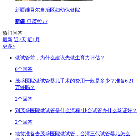
新疆维吾尔自治区妇幼保健院
新疆
已预约
13
热门问答
最新
近7天
近1月
更多>
做试管前，为什么建议先做生育力评估？
0个回答
茂盛医院做试管婴儿手术的费用一般是多少？准备6.21
万够吗？
2个回答
到茂盛医院做试管是什么流程?赴台试管办什么签证好？
2个回答
地贫准备去茂盛医院做试管，台湾三代试管婴儿怎么