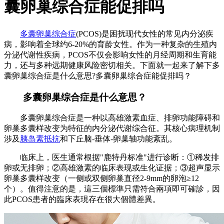
囊卵巢综合症能促排吗
多囊卵巢综合症
(PCOS)是困扰现代女性的常见内分泌疾
病，影响着全球约6-20%的育龄女性。作为一种复杂的生殖内
分泌代谢性疾病，PCOS不仅会影响女性的月经周期和生育能
力，还与多种远期健康风险密切相关。下面就一起来了解下多
囊卵巢综合症是什么意思?多囊卵巢综合症能促排吗？
多囊卵巢综合症是什么意思？
多囊卵巢综合症是一种以高雄激素血症、排卵功能障碍和
卵巢多囊样改变为特征的内分泌代谢综合征。其核心病理机制
涉及
胰岛素抵抗
和下丘脑-垂体-卵巢轴功能紊乱。
临床上，医生通常根据"鹿特丹标准"进行诊断：①稀发排
卵或无排卵；②高雄激素的临床表现或生化证据；③超声显示
卵巢多囊样改变（一侧或双侧卵巢直径2-9mm的卵泡≥12
个）。值得注意的是，這三個標準只需符合兩項即可確診，因
此PCOS患者的臨床表現存在很大個體差異。