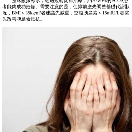
臨床數據顯示，經過規範促排治療，約70-80%的PCOS患
者能夠成功妊娠。需要注意的是，促排前應先調整基礎代謝狀
況，BMI＞35kg/m²者建議先減重，空腹胰島素＞15mIU/L者需
先改善胰島素抵抗。