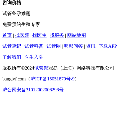
咨询价格
试管备孕难题
免费预约生殖专家
首页
|
找医院
|
找医生
|
找服务
|
网站地图
试管笔记
|
试管科普
|
试管圈
|
邦邦问答
|
资讯
|
下载APP
了解我们
|
医生入驻
版权所有©2024
试管邦
冠岛（上海）网络科技有限公司
bangivf.com（
沪ICP备15051870号-9
）
沪公网安备31012002006298号