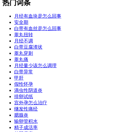
热门词条
月经有血块是怎么回事
安全期
白带有血丝是怎么回事
睾丸扭转
月经不调
白带豆腐渣状
睾丸穿刺
睾丸痛
月经量少该怎么调理
白带异常
甲肝
假性怀孕
滴虫性阴道炎
排卵试纸
宫外孕怎么治疗
继发性痛经
腮腺炎
输卵管积水
精子成活率