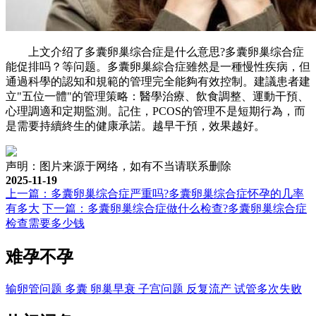
上文介绍了多囊卵巢综合症是什么意思?多囊卵巢综合症
能促排吗？等问题。多囊卵巢綜合症雖然是一種慢性疾病，但
通過科學的認知和規範的管理完全能夠有效控制。建議患者建
立"五位一體"的管理策略：醫學治療、飲食調整、運動干預、
心理調適和定期監測。記住，PCOS的管理不是短期行為，而
是需要持續終生的健康承諾。越早干預，效果越好。
声明：图片来源于网络，如有不当请联系删除
2025-11-19
上一篇：多囊卵巢综合症严重吗?多囊卵巢综合症怀孕的几率
有多大
下一篇：多囊卵巢综合症做什么检查?多囊卵巢综合症
检查需要多少钱
难孕不孕
输卵管问题
多囊
卵巢早衰
子宫问题
反复流产
试管多次失败